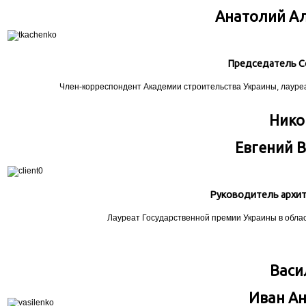
Анатолий А
Председатель С
Член-корреспондент Академии строительства Украины, лауреа
Нико
Евгений 
Руководитель архит
Лауреат Государственной премии Украины в обла
Васи
Иван А