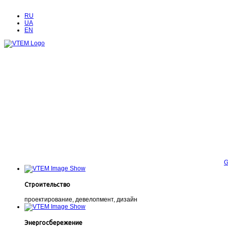
RU
UA
EN
G
Строительство
проектирование, девелопмент, дизайн
Энергосбережение