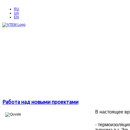
RU
UA
EN
Работа над новыми проектами
В настоящее вр
- термоизоляци
туризма в г. Э