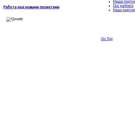
Наши партн
Our partners
Работа над новыми проектами
Наші партн
Go Top