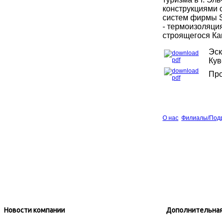
конструкциями 
систем фирмы S
- термоизоляци
строящегося Кам
Эск
Кув
Про
О нас
Филиалы/Под
Новости компании
Дополнительная